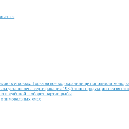
исаться
пасов осетровых: Горьковское водохранилище пополнили молодь
ла установлена сертификация 193,5 тонн продукции неизвестн
но введённой в оборот партии рыбы
 о зимовальных ямах