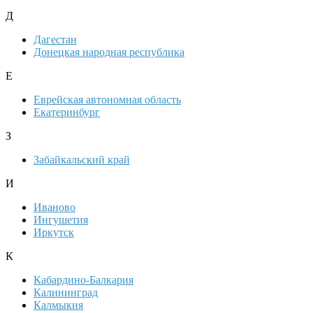
Д
Дагестан
Донецкая народная республика
Е
Еврейская автономная область
Екатеринбург
З
Забайкальский край
И
Иваново
Ингушетия
Иркутск
К
Кабардино-Балкария
Калининград
Калмыкия