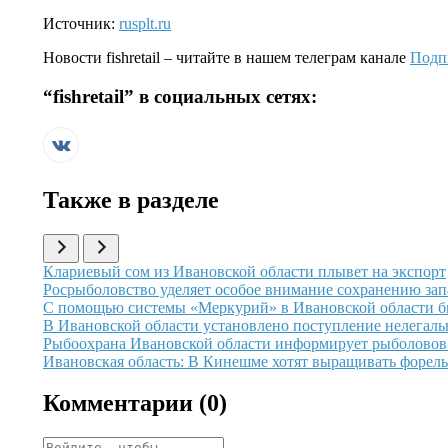
Источник:
rusplt.ru
Новости
fishretail
– читайте в нашем телеграм канале
Подп
“
fishretail
” в социальных сетях:
Также в разделе
Иллюстрация новости
Клариевый сом из Ивановской области плывет на экспорт
Иллюстрация новости
Росрыболовство уделяет особое внимание сохранению за
Иллюстрация новости
С помощью системы «Меркурий» в Ивановской области бы
Иллюстрация новости
В Ивановской области установлено поступление нелегаль
Иллюстрация новости
Рыбоохрана Ивановской области информирует рыболовов
Иллюстрация новости
Ивановская область: В Кинешме хотят выращивать форель
Комментарии (
0
)