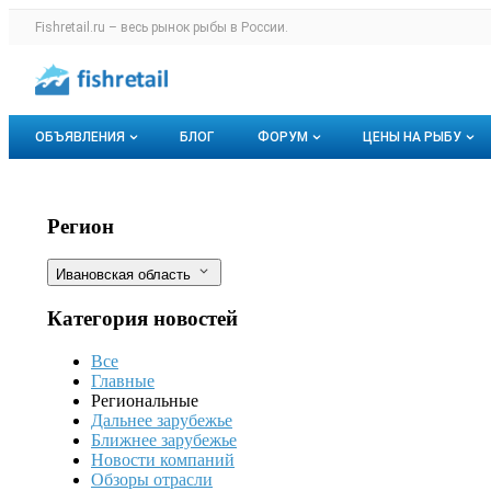
Раздел навигации по сайту fishretail.r
Fishretail.ru – весь
рынок рыбы
в России.
Авторизация и меню пользователя
Навигация по разделам сайта fishretail.ru
ОБЪЯВЛЕНИЯ
БЛОГ
ФОРУМ
ЦЕНЫ НА РЫБУ
Объявления
Все темы
О мониторингах
В Ивановской области отметят День
Фильтры
Регион
Горячее предложение
Избранные
Актуальные мо
Ивановская область
Мои объявления
С моим участием
Динамика цен
Категория новостей
Отзывы
Все
Главные
Региональные
Дальнее зарубежье
Ближнее зарубежье
Новости компаний
Обзоры отрасли