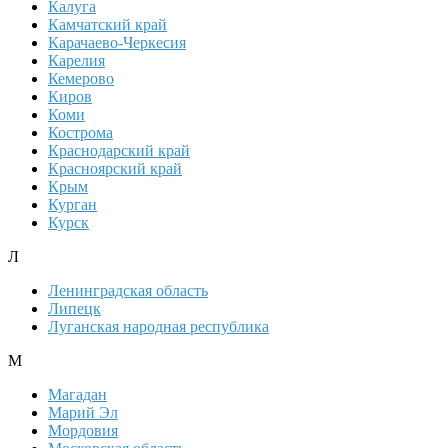
Калуга
Камчатский край
Карачаево-Черкесия
Карелия
Кемерово
Киров
Коми
Кострома
Краснодарский край
Красноярский край
Крым
Курган
Курск
Л
Ленинградская область
Липецк
Луганская народная республика
М
Магадан
Марий Эл
Мордовия