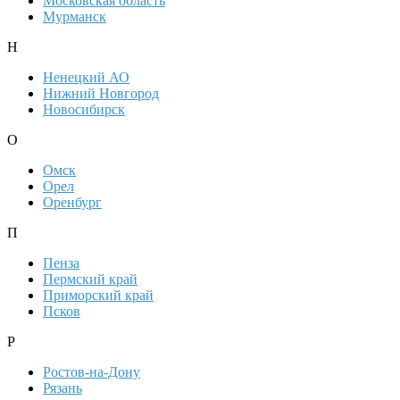
Московская область
Мурманск
Н
Ненецкий АО
Нижний Новгород
Новосибирск
О
Омск
Орел
Оренбург
П
Пенза
Пермский край
Приморский край
Псков
Р
Ростов-на-Дону
Рязань