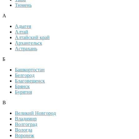
Тюмень
А
Адыгея
Алтай
Алтайский край
Архангельск
Астрахань
Б
Башкортостан
Белгород
Благовещенск
Брянск
Бурятия
В
Великий Новгород
Владимир
Волгоград
Вологда
Воронеж