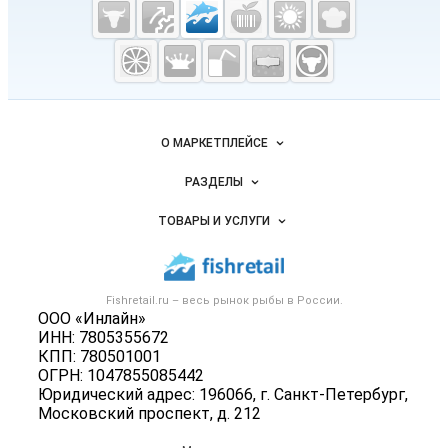
Cсылки на полезные проекты
Fishretail.ru —
рыба,
морепродукты
Важные разделы и контакты
Навигация по сайту
О МАРКЕТПЛЕЙСЕ
Новости Fishretail.ru
РАЗДЕЛЫ
Услуги и цены
Объявления
ТОВАРЫ И УСЛУГИ
Размещение рекламы
Каталог компаний
Рыбные снеки
Публичная оферта
Новости рынка
Рыба
Контактная информация
Форум
Fishretail.ru – весь
рынок рыбы
в России.
Икра
Политика обработки персональных данных
ООО «Инлайн»
Бренды
Морепродукты
ИНН: 7805355672
Для СМИ
Мониторинг
КПП: 780501001
Рыбопосадочный материал
ОГРН: 1047855085442
Вакансии
Полуфабрикаты
Юридический адрес: 196066, г. Санкт-Петербург,
Блог
Московский проспект, д. 212
Консервы
Добавить объявление