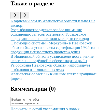
Также в разделе
Иллюстрация новости
Клариевый сом из Ивановской области плывет на
экспорт
Иллюстрация новости
Росрыболовство уделяет особое внимание
сохранению запасов осетровых: Горьковское
водохранилище пополнили молодью стерляди
Иллюстрация новости
С помощью системы «Меркурий» в Ивановской
области была установлена сертификация 193,5 тонн
продукции неизвестного происхождения
Иллюстрация новости
В Ивановской области установлено поступление
нелегально введённой в оборот партии рыбы
Иллюстрация новости
Рыбоохрана Ивановской области информирует
рыболовов о зимовальных ямах
Иллюстрация новости
Ивановская область: В Кинешме хотят выращивать
форель
Комментарии (
0
)
Получать на e‑mail уведомления о новых