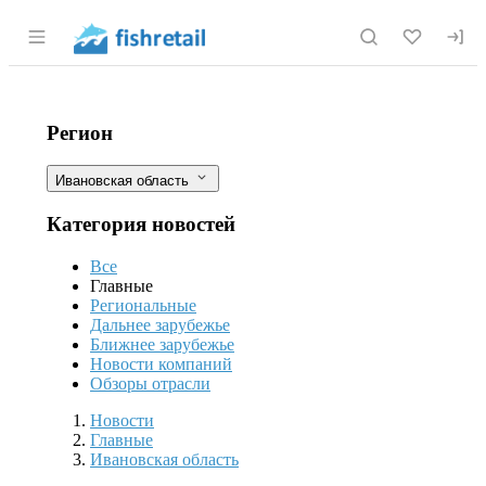
Раздел навигации по сайту fishretail.r
География рыбных магазинов "Океа
Фильтры
Регион
Ивановская область
Категория новостей
Все
Главные
Региональные
Дальнее зарубежье
Ближнее зарубежье
Новости компаний
Обзоры отрасли
Новости
Разделы
Новости
Главные
Ивановская область