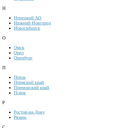
Н
Ненецкий АО
Нижний Новгород
Новосибирск
О
Омск
Орел
Оренбург
П
Пенза
Пермский край
Приморский край
Псков
Р
Ростов-на-Дону
Рязань
С