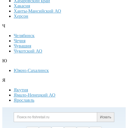
Хабаровский край
Хакасия
Ханты-Мансийский АО
Херсон
Ч
Челябинск
Чечня
Чувашия
Чукотский АО
Ю
Южно-Сахалинск
Я
Якутия
Ямало-Ненецкий АО
Ярославль
Дополнительная информация
Поиск по сайту и ссылк
Искать