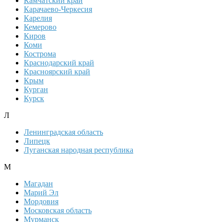
Камчатский край
Карачаево-Черкесия
Карелия
Кемерово
Киров
Коми
Кострома
Краснодарский край
Красноярский край
Крым
Курган
Курск
Л
Ленинградская область
Липецк
Луганская народная республика
М
Магадан
Марий Эл
Мордовия
Московская область
Мурманск